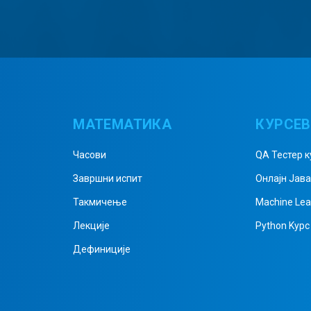
МАТЕМАТИКА
КУРСЕ
Часови
QA Тестер к
Завршни испит
Онлајн Јав
Такмичење
Machine Lea
Лекције
Python Kурс
Дефиниције