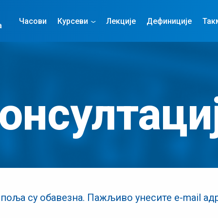
Часови
Курсеви
Лекције
Дефиниције
Так
а
онсултаци
 поља су обавезна. Пажљиво унесите e-mail адр