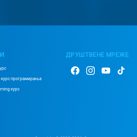
ВИ
ДРУШТВЕНЕ МРЕЖЕ
урс
а курс програмирања
rning курс