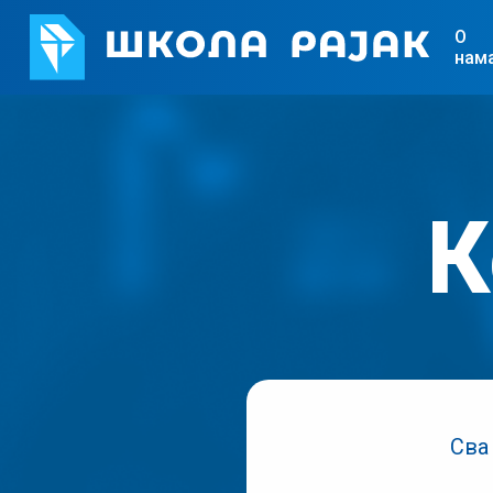
О
нам
К
Сва