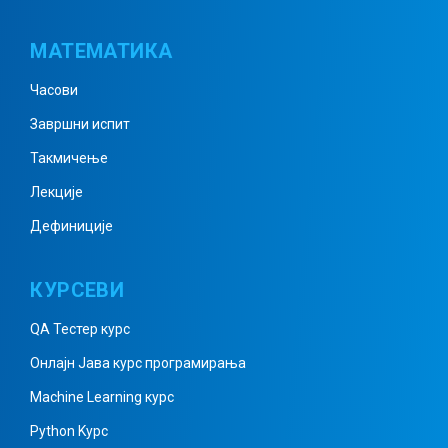
МАТЕМАТИКА
Часови
Завршни испит
Такмичење
Лекције
Дефиниције
КУРСЕВИ
QA Тестер курс
Онлајн Јава курс програмирања
Machine Learning курс
Python Kурс