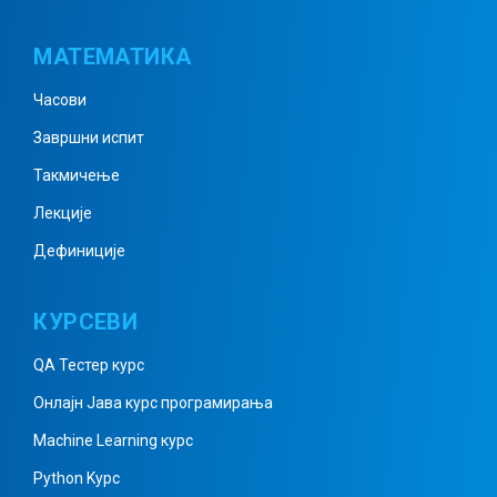
МАТЕМАТИКА
Часови
Завршни испит
Такмичење
Лекције
Дефиниције
КУРСЕВИ
QA Тестер курс
Онлајн Јава курс програмирања
Machine Learning курс
Python Kурс