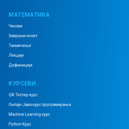
МАТЕМАТИКА
Часови
Завршни испит
Такмичење
Лекције
Дефиниције
КУРСЕВИ
QA Тестер курс
Онлајн Јава курс програмирања
Machine Learning курс
Python Kурс