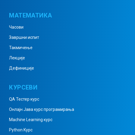
МАТЕМАТИКА
Часови
Завршни испит
Такмичење
Лекције
Дефиниције
КУРСЕВИ
QA Тестер курс
Онлајн Јава курс програмирања
Machine Learning курс
Python Kурс