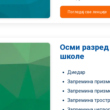
Погледај све лекције
Осми разред
школе
Диедар
Запремина призм
Запремина призм
Запремина трост
Запремина четво