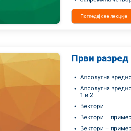
Погледај све лекције
Први разред
Апсолутна вредно
Апсолутна вредно
1 и 2
Вектори
Вектори – пример
Вектори – пример