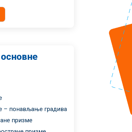
 основне
е
е – понављање градива
ране призме
ростране призме