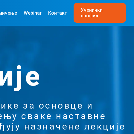
Ученички
мичење
Webinar
Контакт
профил
ије
ике за основце и
ењу сваке наставне
ђују назначене лекције