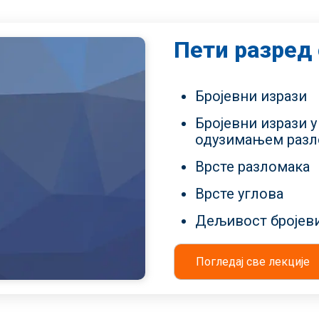
Пети разред
Бројевни изрази
Бројевни изрази у
одузимањем разл
Врсте разломака
Врсте углова
Дељивост бројеви
Погледај све лекције