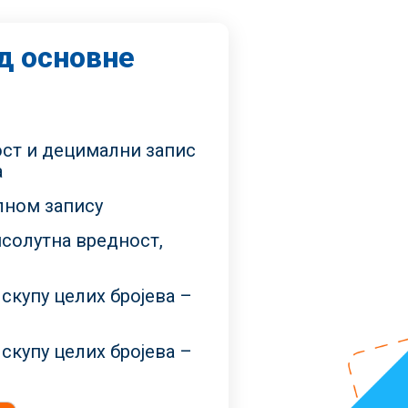
д основне
ст и децимални запис
а
лном запису
псолутна вредност,
 скупу целих бројева –
 скупу целих бројева –