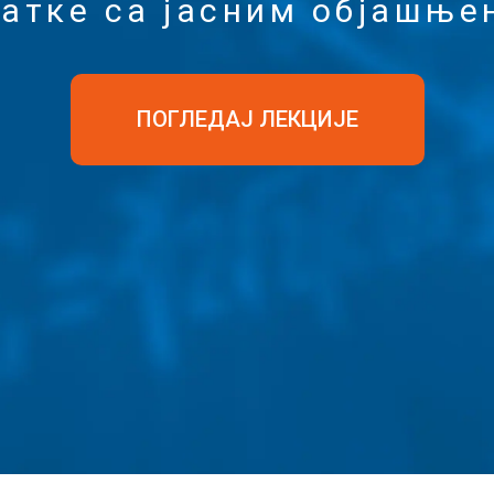
датке са јасним објашње
ПОГЛЕДАЈ ЛЕКЦИЈЕ