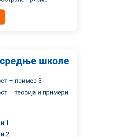
 средње школе
ст – пример 3
ст – теорија и примери
и 1
и 2