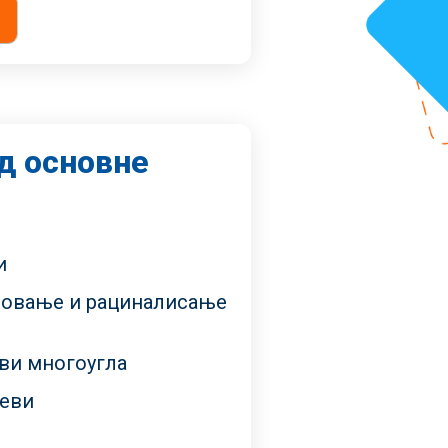
д основне
и
овање и рациналисање
ови многоугла
јеви