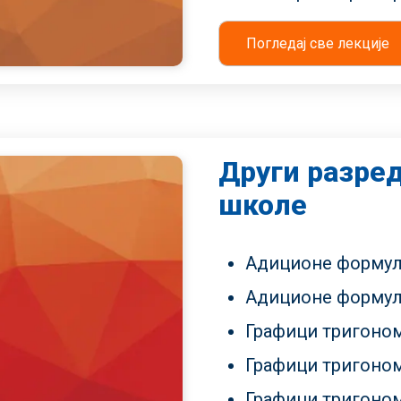
Погледај све лекције
Други разре
школе
Адиционе формул
Адиционе формул
Графици тригоном
Графици тригоном
Графици тригоном