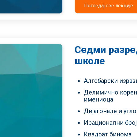
Погледај све лекције
Седми разре
школе
Алгебарски израз
Делимично корен
имениоца
Дијагонале и угл
Ирационални бро
Квадрат бинома