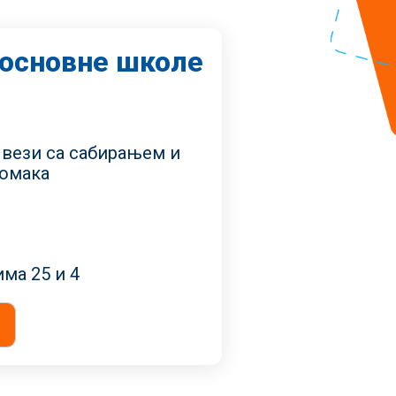
 основне школе
 вези са сабирањем и
омака
ма 25 и 4