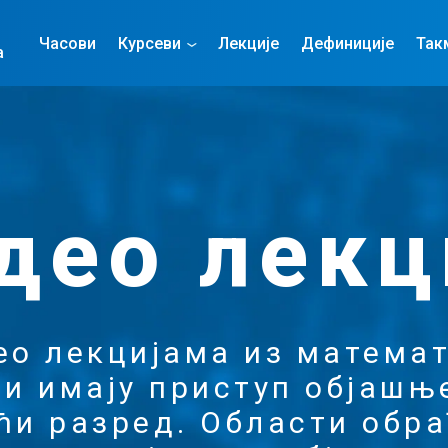
Часови
Курсеви
Лекције
Дефиниције
Так
а
део лекц
ео лекцијама из математ
и имају приступ објашњ
ћи разред. Области обра