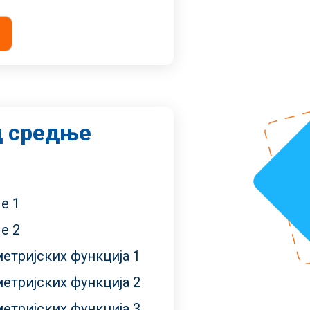
д средње
е 1
е 2
етријских функција 1
етријских функција 2
етријских функција 3