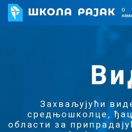
О
нам
Ви
Захваљујући вид
средњошколце, ђац
области за припрадају