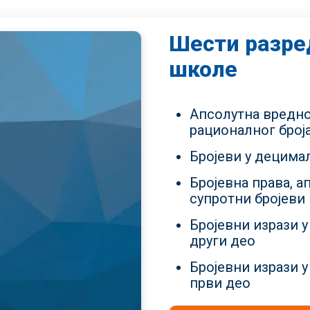
Шести разре
школе
Апсолутна вредно
рационалног број
Бројеви у децима
Бројевна права, а
супротни бројеви
Бројевни изрази у
други део
Бројевни изрази у
први део