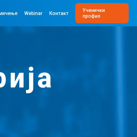
Ученички
мичење
Webinar
Контакт
профил
рија