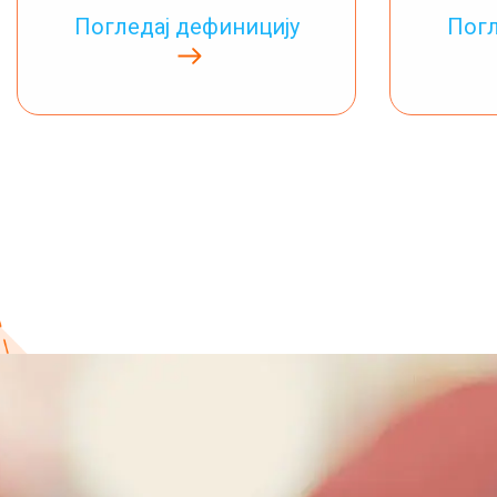
Погледај дефиницију
Погл