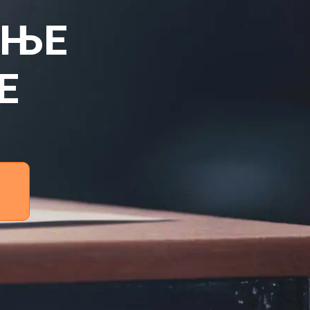
ЕЊЕ
Е