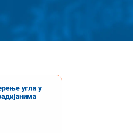
рење угла у
радијанима