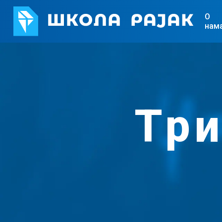
О
нам
Три