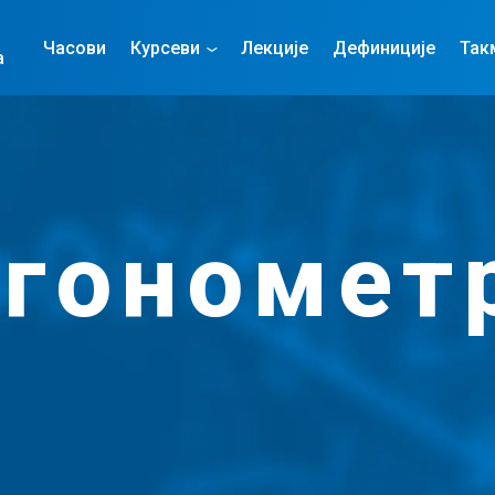
Часови
Курсеви
Лекције
Дефиниције
Так
а
гономет