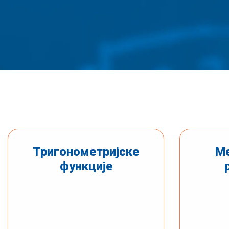
Тригонометријске
Ме
функције