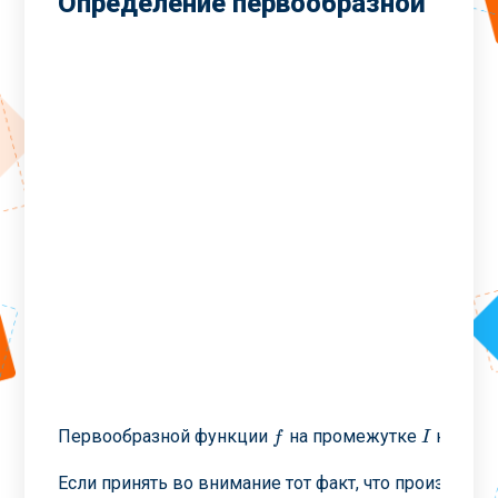
Определение первообразной
Первообразной функции
на промежутке
называ
f
I
f
I
Если принять во внимание тот факт, что производна