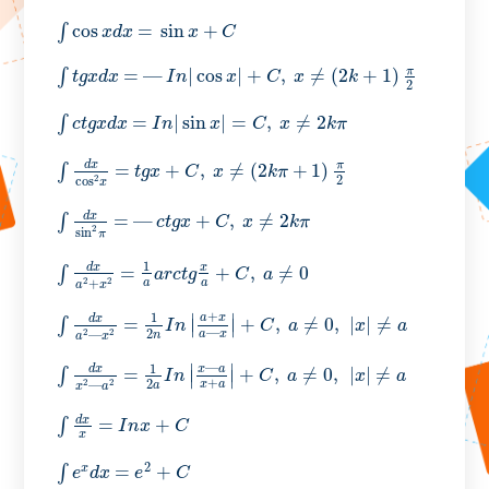
cos
=
sin
+
∫
∫
cos
x
d
x
=
sin
x
+
C
x
d
x
x
C
π
=
—
|
cos
|
+
,
≠
(
2
+
1
)
∫
∫
t
g
x
d
x
=
—
I
n
|
cos
x
|
+
C
,
x
≠
(
2
k
+
1
)
π
2
t
g
x
d
x
I
n
x
C
x
k
2
=
|
sin
|
=
,
≠
2
∫
∫
c
t
g
x
d
x
=
I
n
|
sin
x
|
=
C
,
x
≠
2
k
π
c
t
g
x
d
x
I
n
x
C
x
k
π
d
x
π
=
+
,
≠
(
2
+
1
)
∫
∫
d
x
cos
2
x
=
t
g
x
+
C
,
x
≠
(
2
k
π
+
1
)
π
2
t
g
x
C
x
k
π
2
2
cos
x
d
x
=
—
+
,
≠
2
∫
∫
d
x
sin
2
π
=
—
c
t
g
x
+
C
,
x
≠
2
k
π
c
t
g
x
C
x
k
π
2
sin
π
1
d
x
x
=
+
,
≠
0
∫
∫
d
x
a
2
+
x
2
=
1
a
a
r
c
t
g
x
a
+
C
,
a
≠
0
a
r
c
t
g
C
a
2
2
+
a
a
a
x
+
∣
∣
1
a
x
d
x
=
+
,
≠
0
,
|
|
≠
∫
∫
d
x
a
2
—
x
2
=
1
2
n
I
n
|
a
+
x
a
—
x
|
+
C
,
a
≠
0
,
|
x
|
≠
a
∣
∣
I
n
C
a
x
a
—
2
2
2
—
a
x
n
a
x
∣
∣
—
1
d
x
x
a
=
+
,
≠
0
,
|
|
≠
∫
∫
d
x
x
2
—
a
2
=
1
2
a
I
n
|
x
—
a
x
+
a
|
+
C
,
a
≠
0
,
|
x
|
≠
a
∣
∣
I
n
C
a
x
a
+
2
2
2
—
x
a
a
x
a
d
x
=
+
∫
∫
d
x
x
=
I
n
x
+
C
I
n
x
C
x
2
=
+
x
∫
∫
e
x
d
x
=
e
2
+
C
e
d
x
e
C