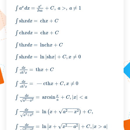
x
a
=
+
,
>
,
≠
1
x
∫
∫
a
x
d
x
=
a
x
I
n
a
+
C
,
a
>
,
a
≠
1
a
d
x
C
a
a
I
n
a
sh
= ch
+
∫
∫
sh
x
d
x
= ch
x
+
C
x
d
x
x
C
ch
= ch
+
∫
∫
ch
x
d
x
= ch
x
+
C
x
d
x
x
C
th
= lnch
+
∫
∫
th
x
d
x
= lnch
x
+
C
x
d
x
x
C
sh
= ln
|
sh
|
+
,
≠
0
∫
∫
sh
x
d
x
= ln
|
sh
x
|
+
C
,
x
≠
0
x
d
x
x
C
x
d
x
= th
+
∫
∫
d
x
c
h
2
x
= th
x
+
C
x
C
2
c
h
x
d
x
= — cth
+
,
≠
0
∫
∫
d
x
c
h
2
x
= — cth
x
+
C
,
x
≠
0
x
C
x
2
c
h
x
d
x
x
= arcsin
+
,
|
|
<
∫
∫
d
x
a
2
—
x
2
= arcsin
x
a
+
C
,
|
x
|
<
a
C
x
a
a
√
2
2
—
a
x
−
−
−
−
−
−
√
d
x
2
2
= ln
+
—
+
,
∫
(
)
∫
d
x
a
2
+
x
2
= ln
(
x
+
a
2
—
x
2
)
+
C
,
x
a
x
C
√
2
2
+
a
x
−
−
−
−
−
−
∣
∣
√
d
x
2
2
= ln
+
—
+
,
|
>
|
∫
∫
d
x
a
2
—
x
2
= ln
|
x
+
x
2
—
a
2
|
+
C
,
|
x
>
a
|
∣
∣
x
x
a
C
x
a
√
2
2
—
a
x