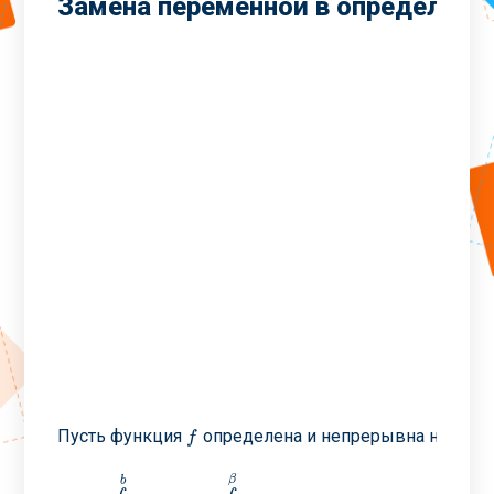
Замена переменной в определённ
Пусть функция
определена и непрерывна на отре
f
f
β
b