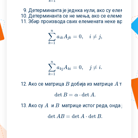
=
1
k
Детерминанта је једнка нули, ако су елементи
Детерминанта се не мења, ако се елементима ј
Збир производа свих елемената неке врсте (или
n
∑
=
0
,
≠
,
∑
k
=
1
n
a
i
k
A
j
k
=
0
,
i
≠
j
,
a
A
i
j
i
k
j
k
=
1
k
n
∑
=
0
,
≠
.
∑
k
=
1
n
a
k
j
A
k
i
=
0
,
j
≠
i
.
a
A
j
i
k
j
k
i
=
1
k
Ако се матрица
добија из матрице
тако шт
B
A
B
A
det
=
⋅
det
.
det
B
=
α
⋅
det
A
.
B
α
A
Ако су
и
матрице истог реда, онда је
A
B
A
B
det
=
det
⋅
det
.
det
A
B
=
det
A
⋅
det
B
.
A
B
A
B