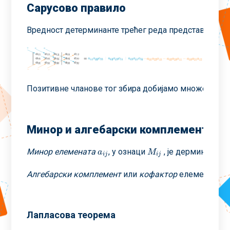
Сарусово правило
Вредност детерминанте трећег реда представља збир
Позитивне чланове тог збира добијамо множењем ел
Минор и алгебарски комплемент
Минор елемената
, у ознаци
, је дерминанта 
a
i
j
M
i
j
a
M
i
j
i
j
Алгебарски комплемент
или
кофактор
елемента
a
i
j
a
i
j
Лапласова теорема