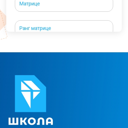
Матрице
Ранг матрице
Системи линеарних једначина