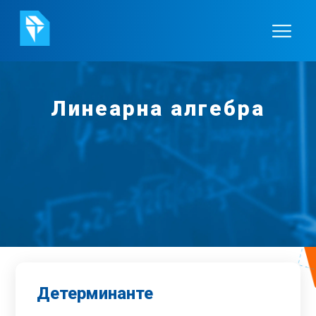
Линеарна алгебра
Детерминанте