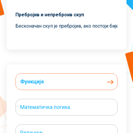
Пребројив и непреброив скуп
Бесконачан скуп је пребројив, ако постоји бијекција
Функције
Математичка логика
Релације