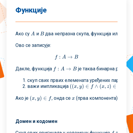
Функције
Ако су
и
два непразна скупа, функција или пре
A
B
A
B
Ово се записује:
:
→
f
:
A
→
B
f
A
B
:
→
Дакле, функција
је таква бинарна релац
f
:
A
→
B
f
A
B
скуп свих првих елемената уређених парова р
(
(
,
)
∈
∧
(
,
)
∈
)
⇒
важи импликација
(
(
x
,
y
)
∈
f
∧
(
x
,
z
)
∈
f
)
⇒
y
=
z
x
y
f
x
z
f
(
,
)
∈
Ако је
, онда се
(прва компонента) назив
(
x
,
y
)
∈
f
x
x
y
f
x
Домен и кодомен
Скуп свих оригинала у кодомену функције
зове се