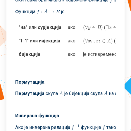
f
f
:
→
Функција
је
f
:
A
→
B
f
A
B
(
∀
∈
)
(
∃
∈
)
(
"на"
или
сурјекција
ако
(
∀
y
∈
B
)
(
∃
x
∈
A
)
(
y
=
f
(
x
)
)
y
B
x
A
y
(
∀
,
∈
)
(
(
)
"
1-1
" или
инјекција
ако
(
∀
x
1
,
x
2
∈
A
)
(
f
(
x
1
)
=
f
(
x
2
)
x
x
A
f
x
1
2
1
бијекција
ако
је истивремено и "на" 
Пермутација
Пермутација
скупа
је бијекција скупа
на самог с
A
A
A
A
Инверзна функција
−
1
Ако је инверзна релација
функције
такође функ
f
−
1
f
f
f