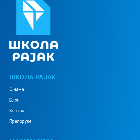
Парабола
Окружность
ШКОЛА РАЈАК
О нама
Блог
Контакт
Препоруке