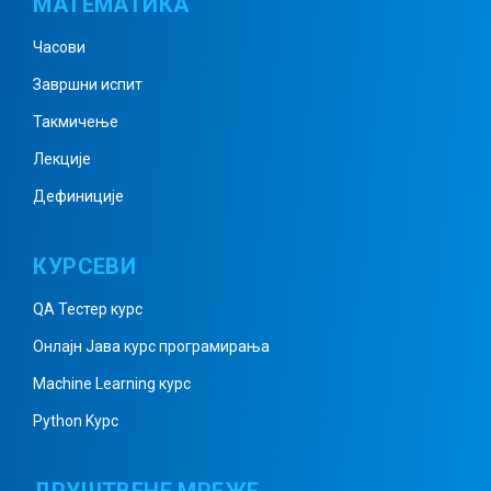
МАТЕМАТИКА
Часови
Завршни испит
Такмичење
Лекције
Дефиниције
КУРСЕВИ
QA Тестер курс
Онлајн Јава курс програмирања
Machine Learning курс
Python Kурс
ДРУШТВЕНЕ МРЕЖЕ