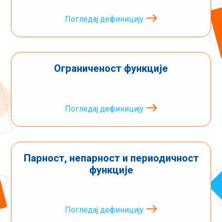
Погледај дефиницију
Ограниченост функције
Погледај дефиницију
Парност, непарност и периодичност
функције
Погледај дефиницију