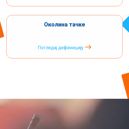
Околина тачке
Погледај дефиницију