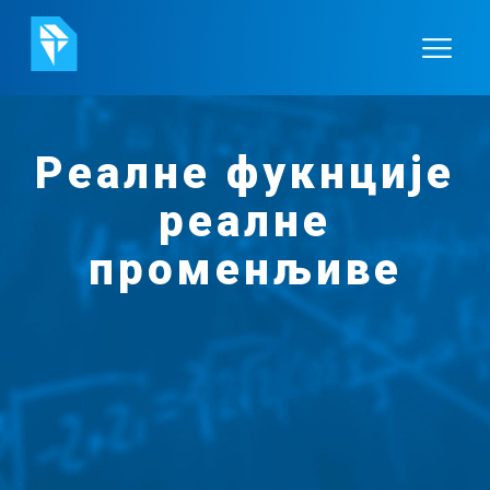
Реалне фукнције
реалне
променљиве