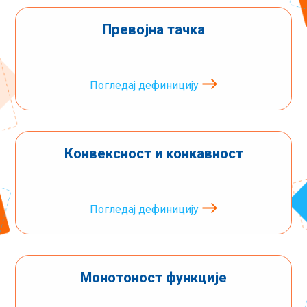
Превојна тачка
Погледај дефиницију
Конвексност и конкавност
Погледај дефиницију
Монотоност функције