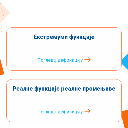
Екстремуми функције
Погледај дефиницију
Реалне функције реалне промењиве
Погледај дефиницију