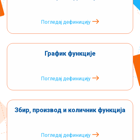
Погледај дефиницију
График функције
Погледај дефиницију
Збир, производ и количник функција
Погледај дефиницију