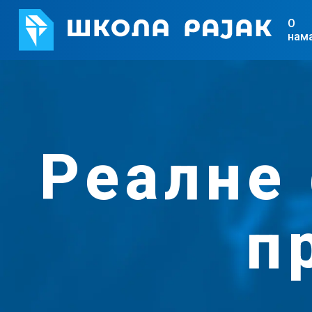
О
нам
Реалне
п