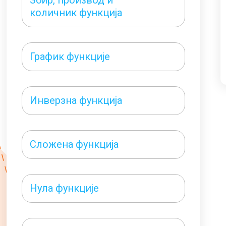
Збир, производ и
количник функција
График функције
Инверзна функција
Сложена функција
Нула функције