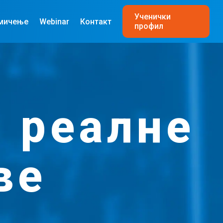
Ученички
мичење
Webinar
Контакт
профил
 реалне
ве