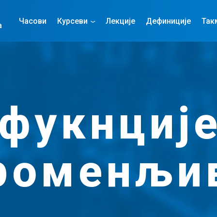
Часови
Курсеви
Лекције
Дефиниције
Так
а
 фукнције
роменљи