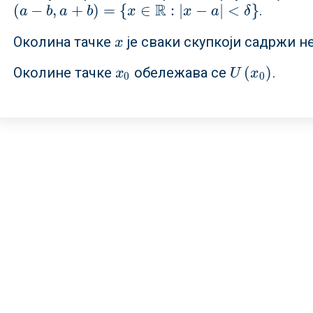
R
(
−
,
+
)
=
{
∈
:
|
−
|
<
}
.
(
a
−
b
,
a
+
b
)
=
{
x
∈
R
:
|
x
−
a
|
<
δ
}
a
b
a
b
x
x
a
δ
Околина тачке
је сваки скупкоји садржи н
x
x
(
)
Околине тачке
обележава се
.
x
0
U
(
x
0
)
x
U
x
0
0