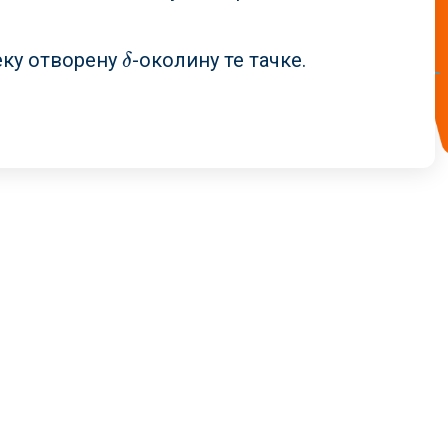
еку отворену
-околину те тачке.
δ
δ