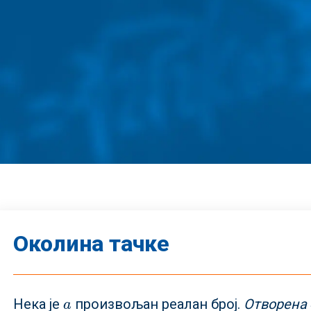
Околина тачке
Нека је
произвољан реалан број.
Отворена
a
a