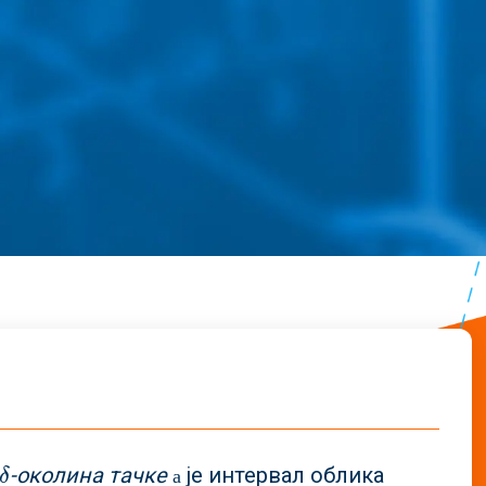
-околина тачке
је интервал облика
δ
а
δ
а