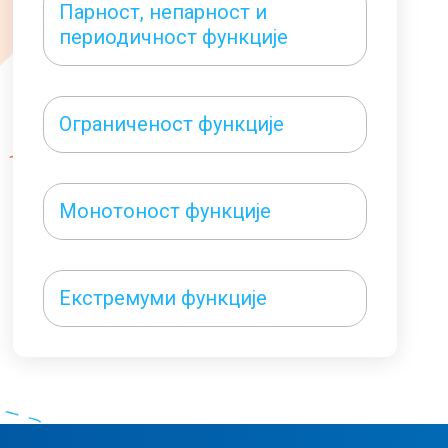
Парност, непарност и
периодичност функције
Ограниченост функције
Монотоност функције
Екстремуми функције
Конвексност и
конкавност