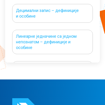
Децимални запис – дефиниције
и особине
Линеарне једначине са једном
непознатом – дефиниције и
особине
Системи линеарних једначина –
дефиниције и особине
Линеарне неједначине –
дефиниције и особине