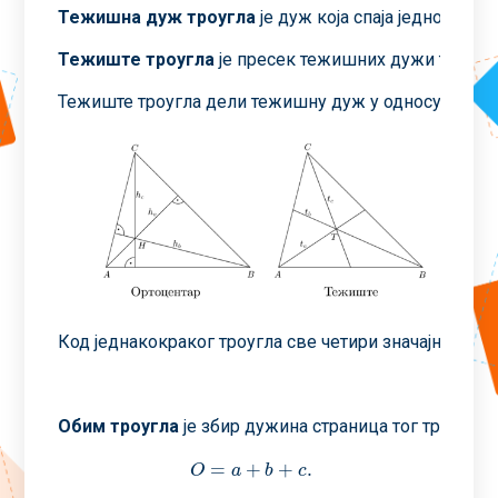
Тежишна дуж троугла
је дуж која спаја једно теме
Тежиште троугла
је пресек тежишних дужи троугла
Тежиште троугла дели тежишну дуж у односу 2:1.
Код једнакокраког троугла све четири значајне тачк
Обим троугла
је збир дужина страница тог троугла,
=
+
+
.
O
=
a
+
b
+
c
.
O
a
b
c