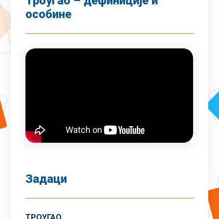
Троугао – дефиниције и
особине
Задаци
ТРОУГАО