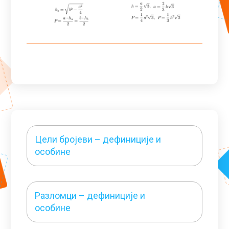
Цели бројеви – дефиниције и
особине
Разломци – дефиниције и
особине