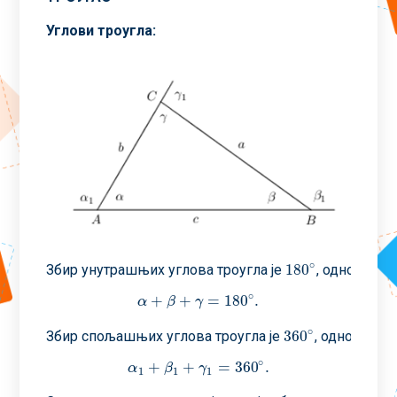
Углови троугла
:
∘
180
Збир унутрашњих углова троугла је
, односно
180
∘
∘
+
+
=
180
.
α
+
β
+
γ
=
180
∘
.
α
β
γ
∘
360
Збир спољашњих углова троугла је
, односно
360
∘
∘
+
+
=
360
.
α
1
+
β
1
+
γ
1
=
360
∘
.
α
β
γ
1
1
1