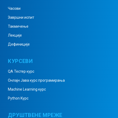
Часови
Завршни испит
Углови и праве – дефиниције и
особине
Такмичење
Лекције
Дефиниције
Троугао – дефиниције и
особине
КУРСЕВИ
QA Тестер курс
Сличност троуглова –
Онлајн Јава курс програмирања
дефиниције и особине
Machine Learning курс
Python Kурс
Четвороуглови – дефиниције и
особине
ДРУШТВЕНЕ МРЕЖЕ