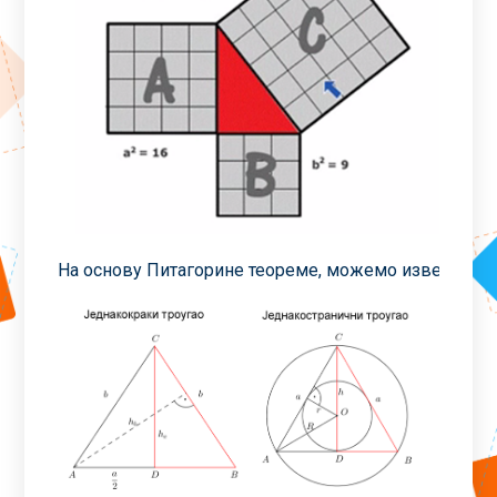
На основу Питагорине теореме, можемо извести неке