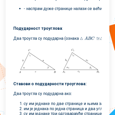
- наспрам дуже странице налази се већи угао (
Подударност троуглова
:
△
△
≅
Два троугла су подударна (ознака
△
A
B
C
≅
△
A
1
B
1
C
1
A
B
C
A
B
1
1
Ставови о подударности троуглова:
Два троугла су подударна ако:
су им једнаке по две странице и њима захваћен
им је једнака по једна страница и два угла нале
су им једнаке три одговарајуће странице (
ССС
)