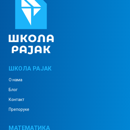
Степеновање и квадратни корен
– дефиниције и особине
Линеарна функција –
дефиниције и особине
ШКОЛА РАЈАК
О нама
Квадрат бинома, разлика
квадрата – дефиниције и
Блог
особине
Контакт
Препоруке
Пропорционалност –
дефиниције и особине
МАТЕМАТИКА