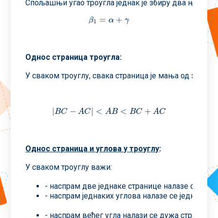
Спољашњи угао троугла једнак је збиру два њему не
=
+
β
1
=
α
+
γ
β
α
γ
1
Однос страница троугла
:
У сваком троуглу, свака страница је мања од збира,
|
−
|
<
<
+
|
B
C
−
A
C
|
<
A
B
<
B
C
+
A
C
B
C
A
C
A
B
B
C
A
C
Однос страница и углова у троуглу
:
У сваком троуглу важи:
- наспрам две једнаке странице налазе се једна
- наспрам једнаких углова налазе се једнаке ст
- наспрам већег угла налази се дужа страница 