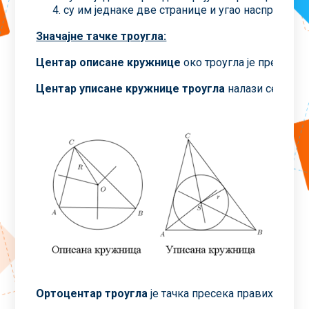
су им једнаке две странице и угао наспрам дуже
Значајне тачке троугла:
Центар описане кружнице
око троугла је пресек с
Центар уписане кружнице троугла
налази се у пр
Ортоцентар троугла
је тачка пресека правих одређ