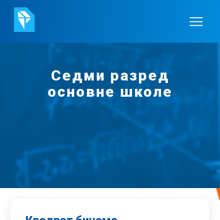
Седми разред
основне школе