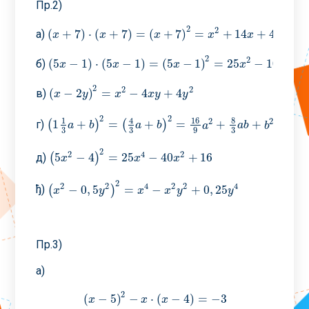
Пр.2)
2
2
(
+
7
)
⋅
(
+
7
)
=
(
+
7
)
=
+
14
+
49
а)
(
x
+
7
)
⋅
(
x
+
7
)
=
(
x
+
7
)
2
=
x
2
+
14
x
+
49
x
x
x
x
x
2
2
(
5
−
1
)
⋅
(
5
−
1
)
=
(
5
−
1
)
=
25
−
10
+
1
б)
(
5
x
−
1
)
⋅
(
5
x
−
1
)
=
(
5
x
−
1
)
2
=
25
x
2
−
10
x
+
1
x
x
x
x
x
2
2
2
(
−
2
)
=
−
4
+
4
в)
(
x
−
2
y
)
2
=
x
2
−
4
x
y
+
4
y
2
x
y
x
x
y
y
2
2
16
8
1
4
2
2
1
+
=
+
=
+
+
г)
(
)
(
)
(
1
1
3
a
+
b
)
2
=
(
4
3
a
+
b
)
2
=
16
9
a
2
+
8
3
a
b
+
b
2
a
b
a
b
a
a
b
b
3
3
3
9
2
2
4
2
5
−
4
=
25
−
40
+
16
д)
(
)
(
5
x
2
−
4
)
2
=
25
x
4
−
40
x
2
+
16
x
x
x
2
2
2
4
2
2
4
−
0
,
5
=
−
+
0
,
25
ђ)
(
)
(
x
2
−
0
,
5
y
2
)
2
=
x
4
−
x
2
y
2
+
0
,
25
y
4
x
y
x
x
y
y
Пр.3)
а)
2
(
−
5
)
−
⋅
(
−
4
)
=
−
3
x
x
x