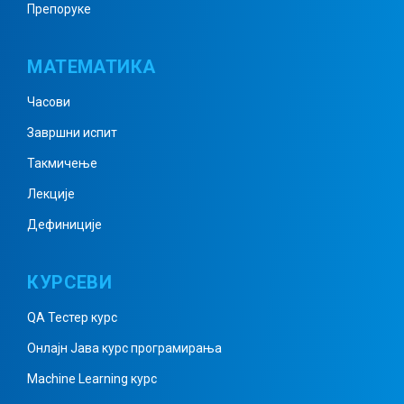
Препоруке
задаци
МАТЕМАТИКА
Питагорина теорема –
Часови
конструкције
Завршни испит
Такмичење
Примена Питагорине теореме на
Лекције
правоугаоник и квадрат 1
Дефиниције
КУРСЕВИ
Примена Питагорине теореме на
правоугаоник и квадрат 2
QA Тестер курс
Онлајн Јава курс програмирања
Machine Learning курс
Примена Питагорине теореме на