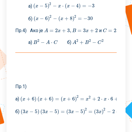
2
(
−
5
)
−
⋅
(
−
4
)
=
−
3
а)
(
x
−
5
)
2
−
x
⋅
(
x
−
4
)
=
−
3
x
x
x
2
2
(
−
6
)
−
(
+
8
)
=
−
30
б)
(
x
−
6
)
2
−
(
x
+
8
)
2
=
−
30
x
x
=
2
+
3
,
=
3
+
2
=
2
−
3
Пр.4) Ако је
и
,
A
=
2
x
+
3
,
B
=
3
x
+
2
C
=
2
x
−
3
A
x
B
x
C
x
2
2
2
2
−
⋅
+
−
а)
б)
B
2
−
A
⋅
C
A
2
+
B
2
−
C
2
B
A
C
A
B
C
Пр.1)
2
2
2
(
+
6
)
(
+
6
)
=
(
+
6
)
=
+
2
⋅
⋅
6
+
6
=
а)
(
x
+
6
)
(
x
+
6
)
=
(
x
+
6
)
2
=
x
2
+
2
⋅
x
⋅
6
+
6
2
=
x
2
+
12
⋅
x
+
36
x
x
x
x
x
2
2
(
3
−
5
)
(
3
−
5
)
=
(
3
−
5
)
=
(
3
)
−
2
⋅
3
⋅
5
б)
(
3
x
−
5
)
(
3
x
−
5
)
=
(
3
x
−
5
)
2
=
(
3
x
)
2
−
2
⋅
3
x
⋅
5
+
5
2
=
9
x
2
−
30
x
+
2
x
x
x
x
x