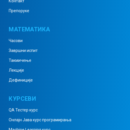
Контакт
Питагорина теорема – решени
Препоруке
задаци
МАТЕМАТИКА
Питагорина теорема –
Часови
конструкције
Завршни испит
Такмичење
Примена Питагорине теореме на
Лекције
правоугаоник и квадрат 1
Дефиниције
КУРСЕВИ
Примена Питагорине теореме на
правоугаоник и квадрат 2
QA Тестер курс
Онлајн Јава курс програмирања
Machine Learning курс