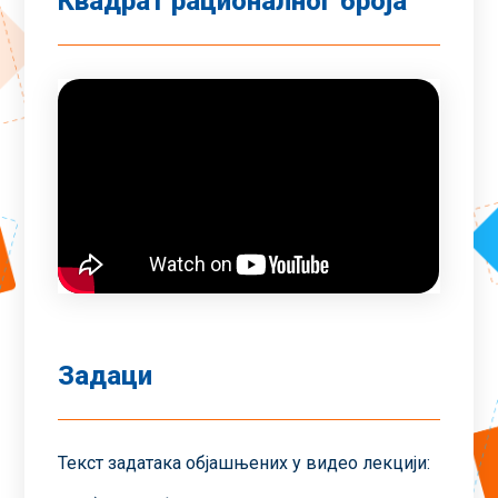
Квадрат рационалног броја
Задаци
Текст задатака објашњених у видео лекцији: