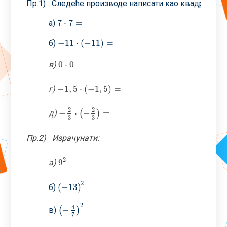
Пр.1) Следеће производе написати као квадрате ра
7
⋅
7
=
а)
7
⋅
7
=
−
11
⋅
(
−
11
)
=
б)
−
11
⋅
(
−
11
)
=
0
⋅
0
=
в)
0
⋅
0
=
−
1
,
5
⋅
(
−
1
,
5
)
=
г)
−
1
,
5
⋅
(
−
1
,
5
)
=
2
2
−
⋅
−
=
д)
(
)
−
2
3
⋅
(
−
2
3
)
=
3
3
Пр.2) Израчунати:
2
9
а)
9
2
2
(
−
13
)
б)
(
−
13
)
2
2
4
−
в)
(
)
(
−
4
7
)
2
7