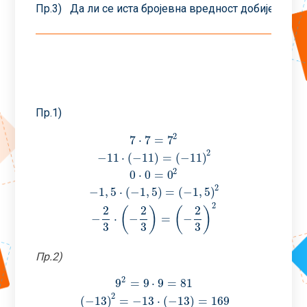
(
−
Пр.3) Да ли се иста бројевна вредност добије за
(
−
4
Пр.1)
2
7
⋅
7
=
7
2
−
11
⋅
(
−
11
)
=
(
−
11
)
2
0
⋅
0
=
0
7
⋅
7
=
7
2
−
11
⋅
(
−
11
)
=
(
−
11
)
2
0
⋅
0
=
0
2
−
1
,
5
⋅
(
−
1
,
5
)
=
(
2
−
1
,
5
⋅
(
−
1
,
5
)
=
(
−
1
,
5
)
2
2
2
2
(
)
(
)
−
⋅
−
=
−
3
3
3
Пр.2)
2
9
=
9
⋅
9
=
81
2
(
−
13
)
=
−
13
⋅
(
−
13
)
=
169