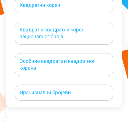
Квадратни корен
Квадрат и квадратни корен
рационалног броја
Особине квадрата и квадратног
корена
Ирационални бројеви
Делимично кореновање и
рациналисање имениоца