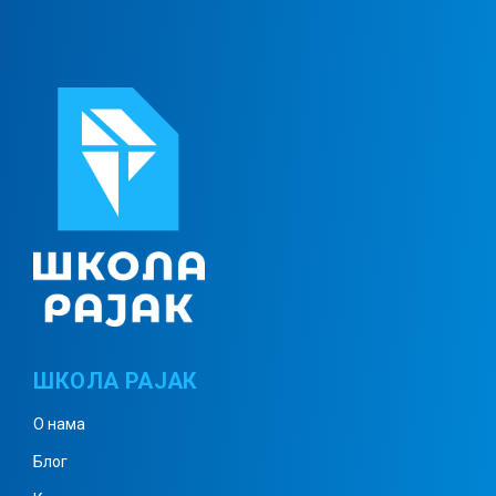
Квадратни корен и квадрат броја
Примена квадрата и квадратног
корена
Скуп реалних бројева –
понављање
ШКОЛА РАЈАК
Питагорина теорема
О нама
Блог