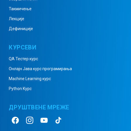
Такмичење
Геометрија – аксиоме
Лекције
Дефиниције
Геометрија – подударност дужи
КУРСЕВИ
и углова
QA Тестер курс
Онлајн Јава курс програмирања
Геометрија – израчунавање
Machine Learning курс
углова
Python Kурс
ДРУШТВЕНЕ МРЕЖЕ
Геометрија – троугао