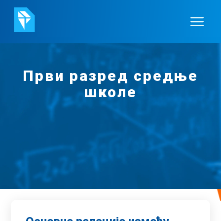
Први разред средње
школе