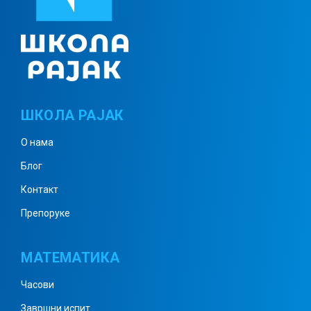
Реални бројеви 1
ШКОЛА РАЈАК
Реални бројеви 2
О нама
Блог
Реални бројеви 3
Контакт
Препоруке
Реални бројеви 4
МАТЕМАТИКА
Часови
Децимални запис
Завршни испит