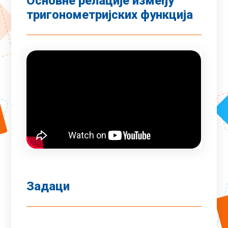
Основне релације између
тригонометријских функција
Задаци