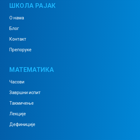
ШКОЛА РАЈАК
Реални бројеви 2
О нама
Блог
Реални бројеви 3
Контакт
Препоруке
Реални бројеви 4
МАТЕМАТИКА
Часови
Децимални запис
Завршни испит
Такмичење
Геометрија – аксиоме
Лекције
Дефиниције
Геометрија – подударност дужи