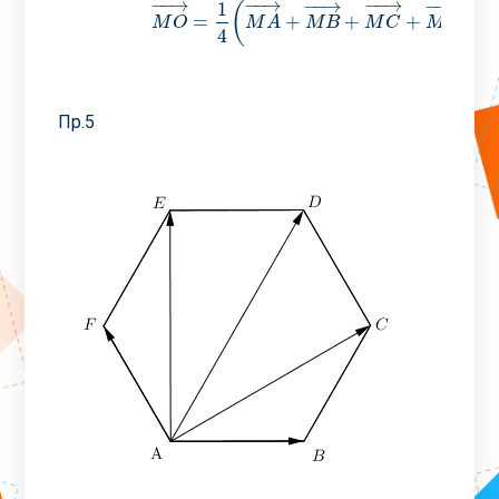
−
−
→
−
−
→
−
−
→
−
−
→
−
−
→
1
(
)
=
+
+
+
M
O
M
A
M
B
M
C
M
D
4
Пр.5