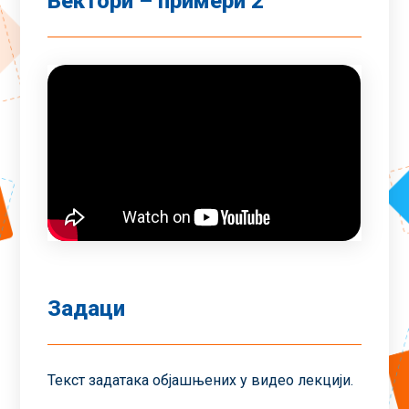
Вектори – примери 2
Задаци
Текст задатака објашњених у видео лекцији.