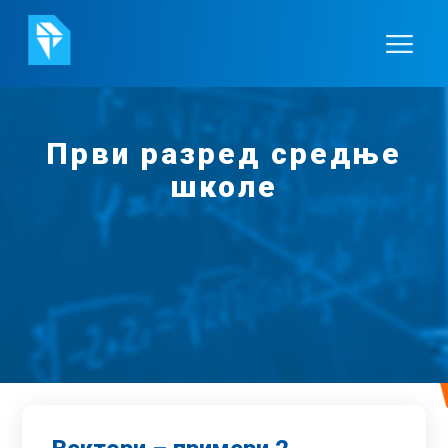
Први разред средње
школе