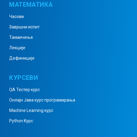
МАТЕМАТИКА
Часови
Врсте троуглова
Завршни испит
Такмичење
Лекције
Једнакокраки троугао
Дефиниције
Правоугли троугао
КУРСЕВИ
QA Тестер курс
Онлајн Јава курс програмирања
Троугао – понављање градива
Machine Learning курс
Python Kурс
Множење целих бројева