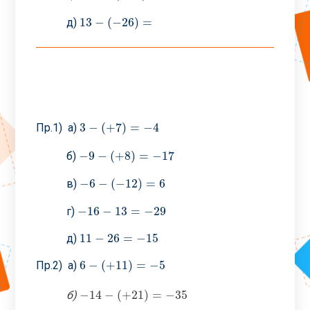
13
−
(
−
26
)
=
д)
13
−
(
−
26
)
=
3
−
(
+
7
)
=
−
4
Пр.1) а)
3
−
(
+
7
)
=
−
4
−
9
−
(
+
8
)
=
−
17
б)
−
9
−
(
+
8
)
=
−
17
−
6
−
(
−
12
)
=
6
в)
−
6
−
(
−
12
)
=
6
−
16
−
13
=
−
29
г)
−
16
−
13
=
−
29
11
−
26
=
−
15
д)
11
−
26
=
−
15
6
−
(
+
11
)
=
−
5
Пр.2) а)
6
−
(
+
11
)
=
−
5
−
14
−
(
+
21
)
=
−
35
б)
−
14
−
(
+
21
)
=
−
35