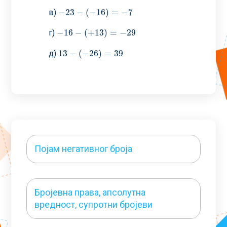
−
23
−
(
−
16
)
=
−
7
в)
−
23
−
(
−
16
)
=
−
7
−
16
−
(
+
13
)
=
−
29
г)
−
16
−
(
+
13
)
=
−
29
13
−
(
−
26
)
=
39
д)
13
−
(
−
26
)
=
39
Појам негативног броја
Бројевна права, апсолутна
вредност, супротни бројеви