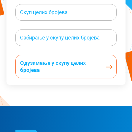
Скуп целих бројева
Сабирање у скупу целих бројева
Одузимање у скупу целих
бројева
Сабирање и одузимање у скупу
целих бројева
Троугао – елементи троугла