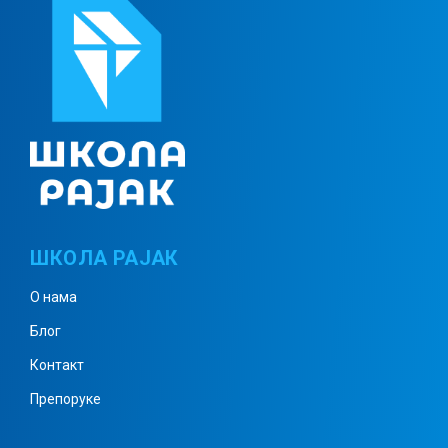
Углови троугла 1
Углови троугла 2
Углови троугла 3
ШКОЛА РАЈАК
О нама
Однос страница у троуглу
Блог
Контакт
Препоруке
Однос страница и углова у
троуглу