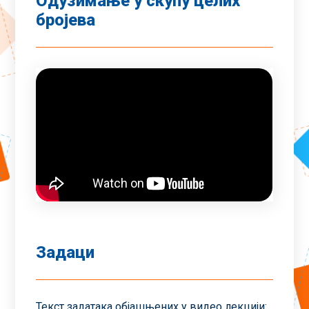
Одузимање у скупу целих
бројева
Задаци
Текст задатака објашњених у видео лекцији: