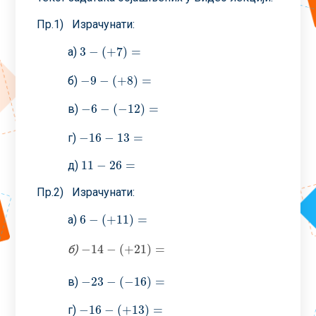
Пр.1) Израчунати:
3
−
(
+
7
)
=
а)
3
−
(
+
7
)
=
−
9
−
(
+
8
)
=
б)
−
9
−
(
+
8
)
=
−
6
−
(
−
12
)
=
в)
−
6
−
(
−
12
)
=
−
16
−
13
=
г)
−
16
−
13
=
11
−
26
=
д)
11
−
26
=
Пр.2) Израчунати:
6
−
(
+
11
)
=
а)
6
−
(
+
11
)
=
−
14
−
(
+
21
)
=
б)
−
14
−
(
+
21
)
=
−
23
−
(
−
16
)
=
в)
−
23
−
(
−
16
)
=
−
16
−
(
+
13
)
=
г)
−
16
−
(
+
13
)
=