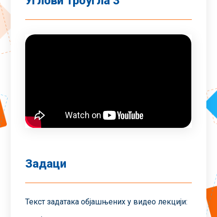
Углови троугла 3
Задаци
Текст задатака објашњених у видео лекцији: