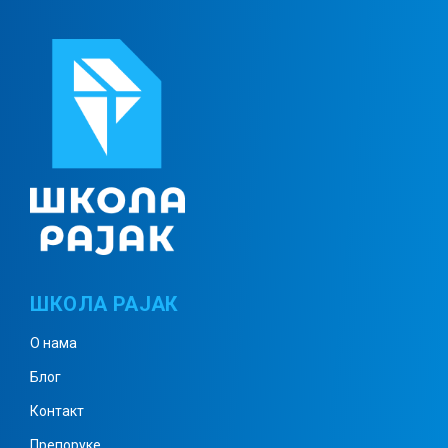
Троугао – елементи троугла
Углови троугла 1
Углови троугла 2
Углови троугла 3
ШКОЛА РАЈАК
О нама
Однос страница у троуглу
Блог
Контакт
Препоруке