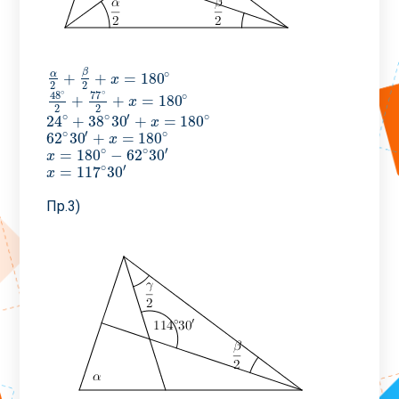
β
∘
α
+
+
=
180
α
2
+
β
2
+
x
=
180
∘
x
2
2
∘
∘
48
77
∘
+
+
=
180
48
∘
2
+
77
∘
2
+
x
=
180
∘
x
2
2
∘
∘
′
∘
24
+
38
30
+
=
180
24
∘
+
38
∘
30
′
+
x
=
180
∘
x
∘
′
∘
62
30
+
=
180
62
∘
30
′
+
x
=
180
∘
x
∘
∘
′
=
180
−
62
30
x
=
180
∘
−
62
∘
30
′
x
∘
′
=
117
30
x
=
117
∘
30
′
x
Пр.3)