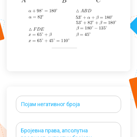
Појам негативног броја
Бројевна права, апсолутна