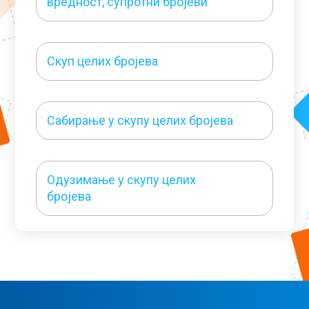
вредност, супротни бројеви
Скуп целих бројева
Сабирање у скупу целих бројева
Одузимање у скупу целих
бројева
Сабирање и одузимање у скупу
целих бројева