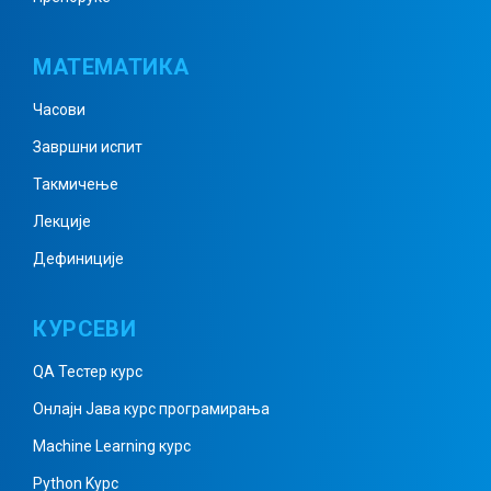
Однос страница и углова у
троуглу
МАТЕМАТИКА
Часови
Врсте троуглова
Завршни испит
Такмичење
Лекције
Једнакокраки троугао
Дефиниције
Правоугли троугао
КУРСЕВИ
QA Тестер курс
Онлајн Јава курс програмирања
Троугао – понављање градива
Machine Learning курс
Python Kурс