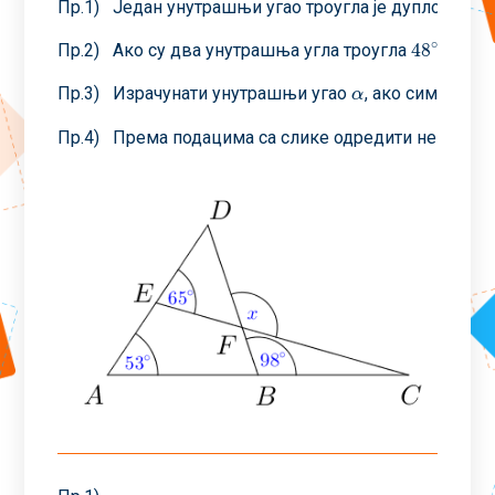
Пр.1) Један унутрашњи угао троугла је дупло мањи 
∘
∘
48
77
Пр.2) Ако су два унутрашња угла троугла
и
,
48
∘
77
∘
Пр.3) Израчунати унутрашњи угао
, ако симетрал
α
α
Пр.4) Према подацима са слике одредити непознат