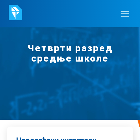
Четврти разред
средње школе