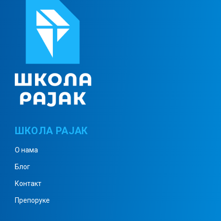
Функције – знак функције 1
Функције – знак функције 2
Функције – знак функције 3
ШКОЛА РАЈАК
О нама
Функције – парност функције 1
Блог
Контакт
Препоруке
Функције – парност функције 2