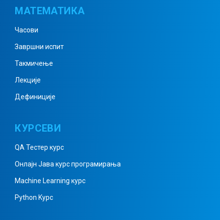
МАТЕМАТИКА
Функције – граничне вредности
Часови
функција 1
Завршни испит
Такмичење
Лекције
Функције – граничне вредности
функција 2
Дефиниције
КУРСЕВИ
Функције – граничне вредности
QA Тестер курс
функција 3
Онлајн Јава курс програмирања
Machine Learning курс
Функције – граничне вредности
Python Kурс
функција 4