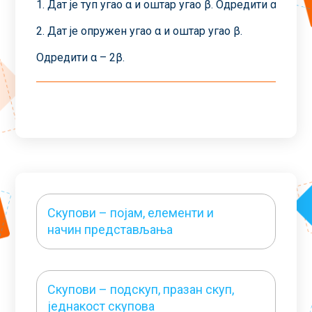
1. Дат је туп угао α и оштар угао β. Одредити α – β.
2. Дат је опружен угао α и оштар угао β.
Одредити α – 2β.
Скупови – појам, елементи и
начин представљања
Скупови – подскуп, празан скуп,
једнакост скупова