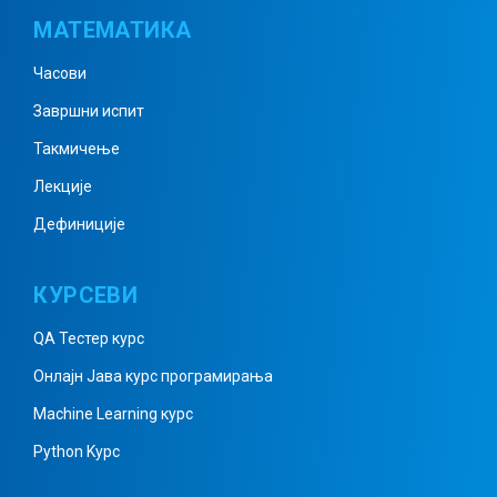
МАТЕМАТИКА
Међусобни положај две праве у
Часови
равни
Завршни испит
Такмичење
Полуправа, дуж, полураван
Лекције
Дефиниције
Изломљена линија, област,
КУРСЕВИ
многоугао
QA Тестер курс
Онлајн Јава курс програмирања
Кружна линија и круг
Machine Learning курс
Python Kурс
Кружница и права