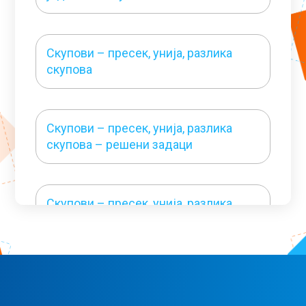
Скупови – пресек, унија, разлика
скупова
Скупови – пресек, унија, разлика
скупова – решени задаци
Скупови – пресек, унија, разлика
скупова – решени задаци 1
Скупови N и N0