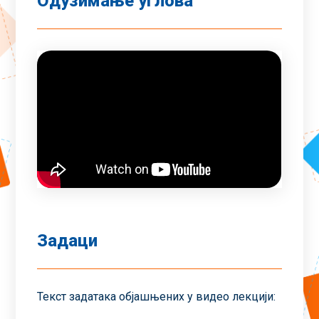
Одузимање углова
Задаци
Текст задатака објашњених у видео лекцији: