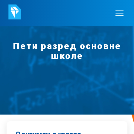
Пети разред основне
школе