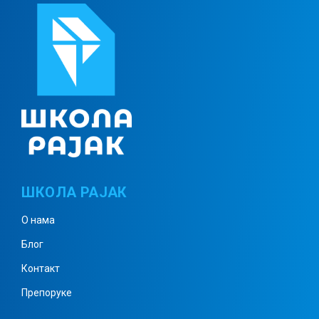
Примена особина сабирања и
множења у скупу N
Бројевни изрази
Изрази са променљивом
ШКОЛА РАЈАК
О нама
Скупови – понављање
Блог
Контакт
Препоруке
Тачка, права, раван