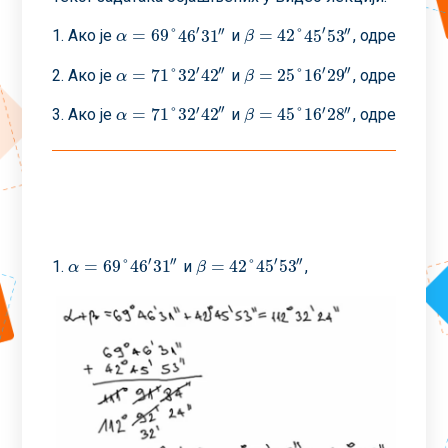
′
′
′′
′′
=
69
˚
46
31
=
42
˚
45
53
1. Ако је
и
, одредити
α
=
69
˚
46
′
31
″
β
=
42
˚
45
′
53
″
α
α
β
α
′′
′
′
′′
=
71
˚
32
42
=
25
˚
16
29
2. Ако је
и
, одредити
α
=
71
˚
32
′
42
″
β
=
25
˚
16
′
29
″
α
α
β
α
′′
′
′
′′
=
71
˚
32
42
=
45
˚
16
28
3. Ако је
и
, одреди кој
α
=
71
˚
32
′
42
″
β
=
45
˚
16
′
28
″
α
β
′
′
′′
′′
=
69
˚
46
31
=
42
˚
45
53
1.
и
,
α
=
69
˚
46
′
31
″
β
=
42
˚
45
′
53
″
α
β