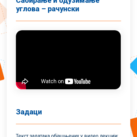
Сабирање и одузимање
углова – рачунски
Задаци
Текст задатака објашњених у видео лекцији: