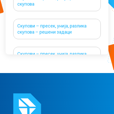
скупова
Скупови – пресек, унија, разлика
скупова – решени задаци
Скупови – пресек, унија, разлика
скупова – решени задаци 1
Скупови N и N0
Примена особина сабирања и
множења у скупу N