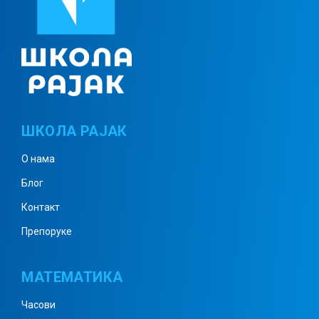
Бројевни изрази
Изрази са променљивом
ШКОЛА РАЈАК
О нама
Скупови – понављање
Блог
Контакт
Препоруке
Тачка, права, раван
МАТЕМАТИКА
Међусобни положај две праве у
Часови
равни