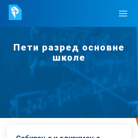
Пети разред основне
школе