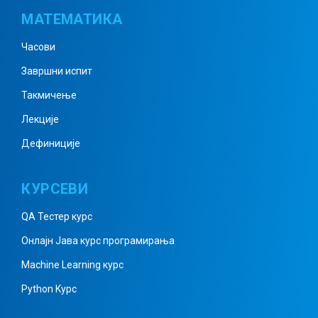
МАТЕМАТИКА
Међусобни положај две праве у
Часови
равни
Завршни испит
Такмичење
Полуправа, дуж, полураван
Лекције
Дефиниције
Изломљена линија, област,
КУРСЕВИ
многоугао
QA Тестер курс
Онлајн Јава курс програмирања
Кружна линија и круг
Machine Learning курс
Python Kурс
Кружница и права