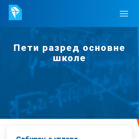
Пети разред основне
школе