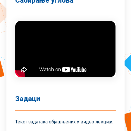
Сабирање углова
Задаци
Текст задатака објашњених у видео лекцији: