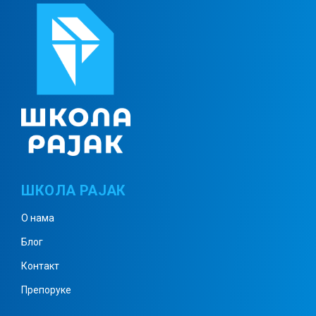
Примена особина сабирања и
множења у скупу N
Бројевни изрази
Изрази са променљивом
ШКОЛА РАЈАК
О нама
Скупови – понављање
Блог
Контакт
Препоруке
Тачка, права, раван