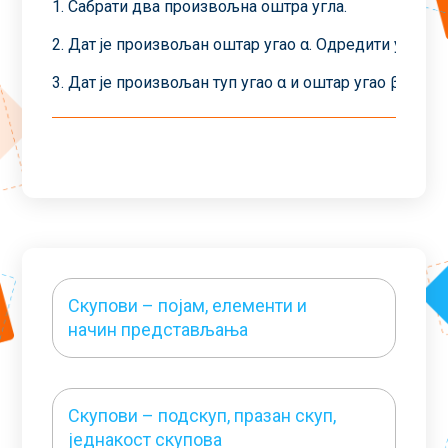
1. Сабрати два произвољна оштра угла.
2. Дат је произвољан оштар угао α. Одредити угао који
3. Дат је произвољан туп угао α и оштар угао β. Одре
Скупови – појам, елементи и
начин представљања
Скупови – подскуп, празан скуп,
једнакост скупова