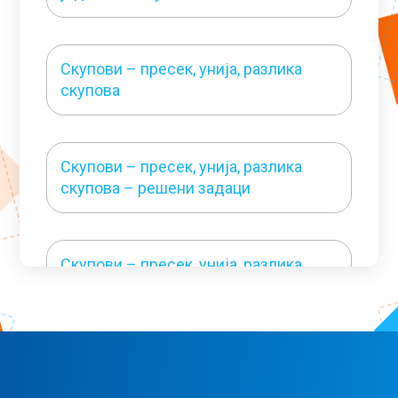
Скупови – пресек, унија, разлика
скупова
Скупови – пресек, унија, разлика
скупова – решени задаци
Скупови – пресек, унија, разлика
скупова – решени задаци 1
Скупови N и N0