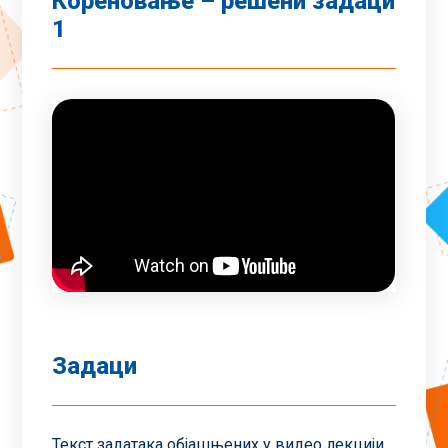
Кореновање – решени задаци
1
Задаци
Текст задатака објашњених у видео лекцији.