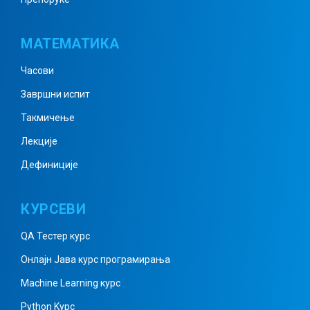
Комплексни бројеви 4
МАТЕМАТИКА
Часови
Комплексни бројеви 5
Завршни испит
Такмичење
Комплексни бројеви 6
Лекције
Дефиниције
Квадратна једначина – решења
КУРСЕВИ
QA Тестер курс
Квадратне једначине – решења
Онлајн Јава курс програмирања
2
Machine Learning курс
Python Kурс