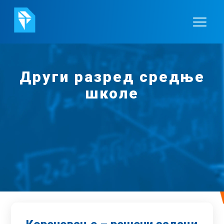
Други разред средње
школе