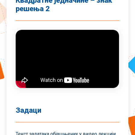
Квадратне једначине – знак
решења 2
Задаци
Текст задатака објашњених у видео лекцији.