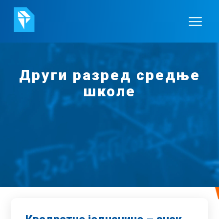
Други разред средње
школе