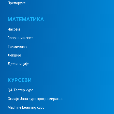
Препоруке
Комплексни бројеви 4
МАТЕМАТИКА
Часови
Комплексни бројеви 5
Завршни испит
Такмичење
Комплексни бројеви 6
Лекције
Дефиниције
Квадратна једначина – решења
КУРСЕВИ
QA Тестер курс
Квадратне једначине – решења
Онлајн Јава курс програмирања
2
Machine Learning курс