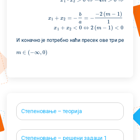
x
x
m
m
1
2
−
2
(
−
1
)
m
b
+
=
−
=
−
=
2
(
x
x
1
2
1
a
+
<
0
⇔
2
(
−
1
)
<
0
⇒
x
x
m
m
1
2
И коначно jе потребно наћи пресек ове три решења:
∈
(
−
∞
,
0
)
m
∈
(
−
∞
,
0
)
m
Степеновање – теорија
Степеновање – решени задаци 1