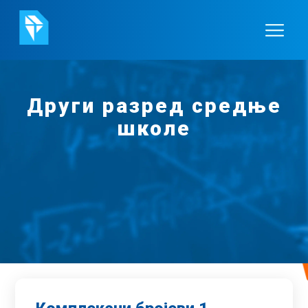
Други разред средње
школе