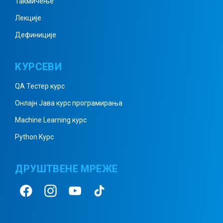
Такмичење
Комплексни бројеви 6
Лекције
Дефиниције
Квадратна једначина – решења
КУРСЕВИ
QA Тестер курс
Квадратне једначине – решења
Онлајн Јава курс програмирања
2
Machine Learning курс
Python Kурс
Квадратне једначине – решења
ДРУШТВЕНЕ МРЕЖЕ
3
Квадратна једначина – решења