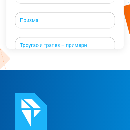
Призма
Троугао и трапез – примери
Четвороуглови – примери 1
Четвороуглови – примери 2
Круг – примери