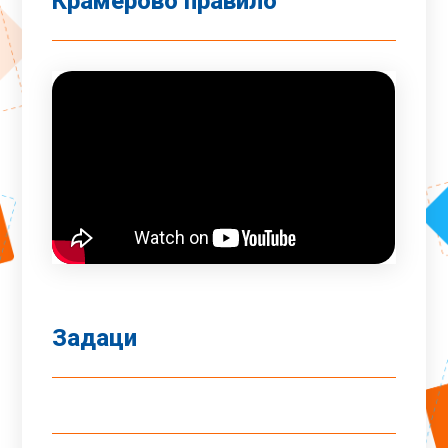
Крамерово правило
Задаци