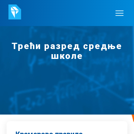
Трећи разред средње
школе