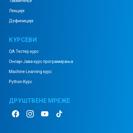
Такмичење
Призма примери 5
Лекције
Дефиниције
Пирамида 1
КУРСЕВИ
QA Тестер курс
Пирамида 2
Онлајн Јава курс програмирања
Machine Learning курс
Python Kурс
Пирамида – примери 1
ДРУШТВЕНЕ МРЕЖЕ
Пирамида – примери 2