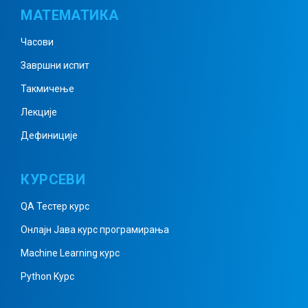
МАТЕМАТИКА
Часови
Призма примери 4
Завршни испит
Такмичење
Призма примери 5
Лекције
Дефиниције
Пирамида 1
КУРСЕВИ
QA Тестер курс
Пирамида 2
Онлајн Јава курс програмирања
Machine Learning курс
Python Kурс
Пирамида – примери 1