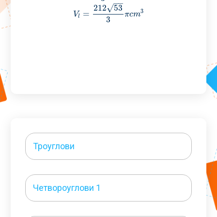
−
−
√
212
53
3
=
V
π
c
m
l
3
Троуглови
Четвороуглови 1