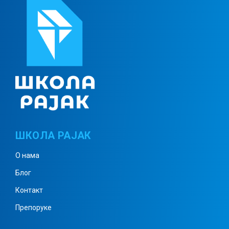
Четвороуглови – примери 2
Круг – примери
Призма 1
ШКОЛА РАЈАК
Призма примери 1
О нама
Блог
Призма примери 2
Контакт
Препоруке
Призма примери 3