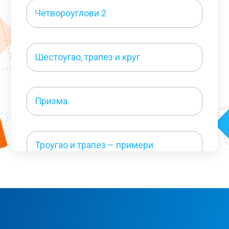
Четвороуглови 2
Шестоугао, трапез и круг
Призма
Троугао и трапез – примери
Четвороуглови – примери 1