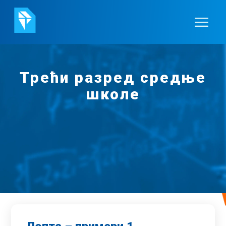
Трећи разред средње
школе