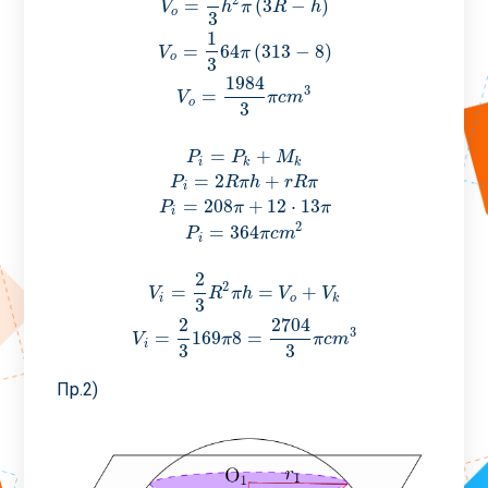
2
=
(
3
−
)
V
h
π
R
h
o
3
1
=
64
(
313
−
8
)
V
π
o
3
1984
3
=
V
π
c
m
o
3
=
+
P
P
M
i
k
k
=
2
+
P
R
π
h
r
R
π
i
=
208
+
12
⋅
13
P
π
π
i
2
=
364
P
π
c
m
i
2
2
=
=
+
V
R
π
h
V
V
i
o
k
3
2
2704
3
=
169
8
=
V
π
π
c
m
i
3
3
Пр.2)