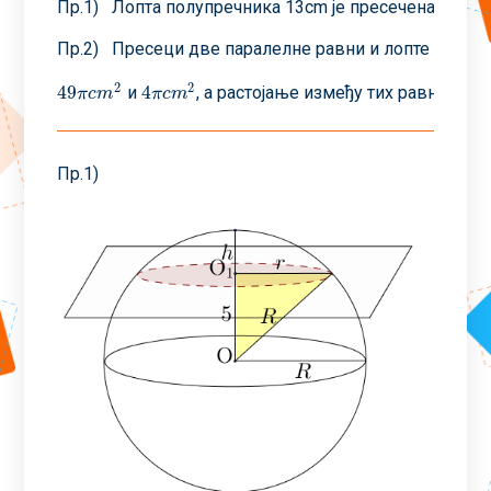
Пр.1) Лопта полупречника 13cm је пресечена равни к
Пр.2) Пресеци две паралелне равни и лопте имају
2
2
49
4
и
, а растојање између тих равни, кој
49
π
c
m
2
4
π
c
m
2
π
c
m
π
c
m
Пр.1)