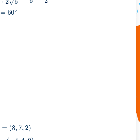
6
2
√
6
⋅
2
6
∘
=
60
=
(
8
,
7
,
2
)
A