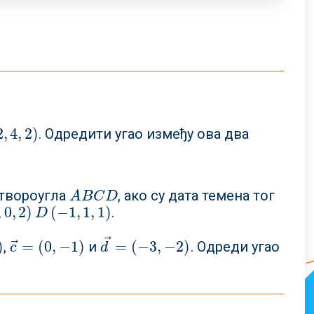
2
,
4
,
2
)
. Одредити угао између ова два
,
4
,
2
)
етвороугла
, ако су дата темена тог
A
B
C
D
A
B
C
D
,
0
,
2
)
(
−
1
,
1
,
1
)
.
,
1
)
D
⃗
⃗
)
=
(
0
,
−
1
)
=
(
−
3
,
−
2
)
,
и
. Одреди угао
c
→
=
(
0
,
−
1
)
d
→
=
(
−
3
,
−
2
)
c
d