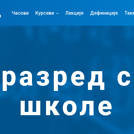
Часови
Курсеви
Лекције
Дефиниције
Так
а
 разред 
школе