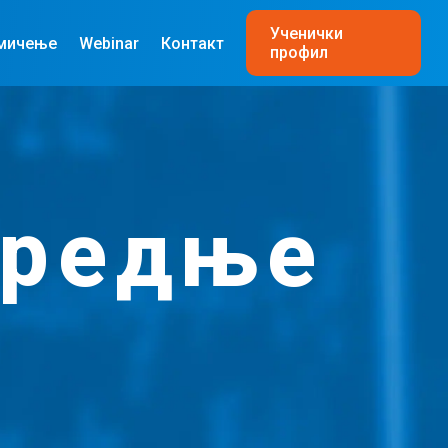
Ученички
мичење
Webinar
Контакт
профил
средње