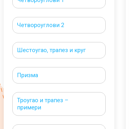
Четвороуглови 1
Четвороуглови 2
Шестоугао, трапез и круг
Призма
Троугао и трапез –
примери