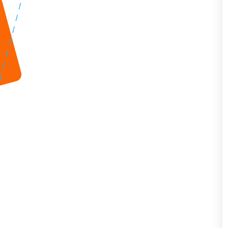
Призма примери 2
Призма примери 3
Призма примери 4
Призма примери 5
Пирамида 1