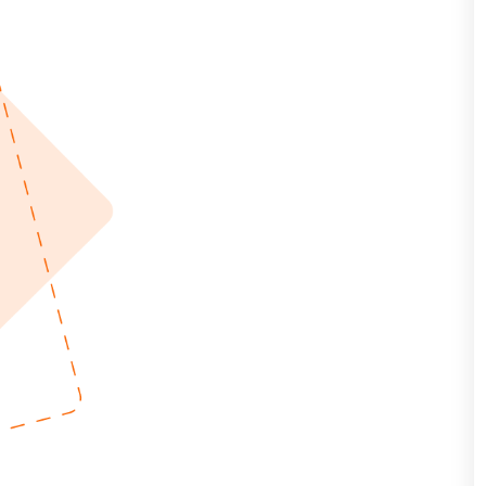
Пирамида – примери 5
Зарубљена пирамида 1
Зарубљена пирамида 2
Зарубљена пирамида –
примери 1
Зарубљена пирамида –
примери 2