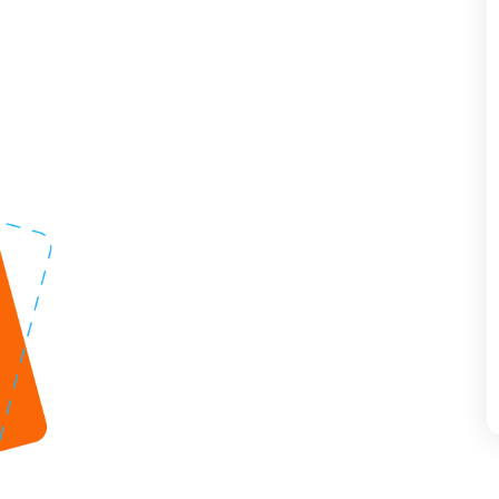
Ваљак – примери 1
Ваљак – примери 2
Купа – примери 1
Купа – примери 2
Зарубљена купа –
примери 1