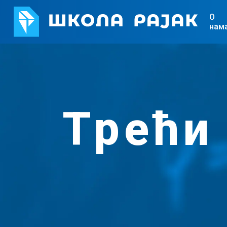
О
нам
Трећи