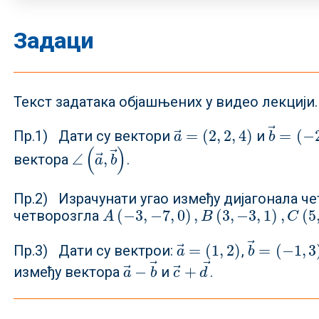
Задаци
Текст задатака објашњених у видео лекцији.
⃗
⃗
=
(
2
,
2
,
4
)
=
(
−
Пр.1) Дати су вектори
и
a
→
=
(
2
,
2
,
4
)
b
→
=
(
−
2
a
b
(
)
⃗
⃗
∠
,
вектора
.
∠
(
a
→
,
b
→
)
a
b
Пр.2) Израчунати угао између дијагонала ч
(
−
3
,
−
7
,
0
)
,
(
3
,
−
3
,
1
)
,
(
5
четворозгла
A
(
−
3
,
−
7
,
0
)
,
B
(
3
,
−
3
,
1
)
,
C
(
5
,
0
,
2
)
D
(
−
1
,
1
A
B
C
⃗
⃗
=
(
1
,
2
)
=
(
−
1
,
3
Пр.3) Дати су вектрои:
,
a
→
=
(
1
,
2
)
b
→
=
(
−
1
,
3
)
a
b
⃗
⃗
⃗
⃗
−
+
између вектора
и
.
a
→
−
b
→
c
→
+
d
→
a
b
c
d