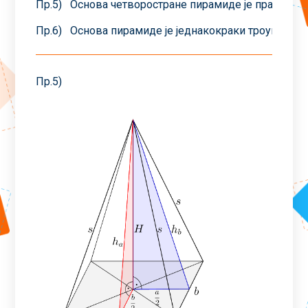
Пр.5) Основа четворостране пирамиде је правоугаон
Пр.6) Основа пирамиде је једнакокраки троугао чиј
Пр.5)