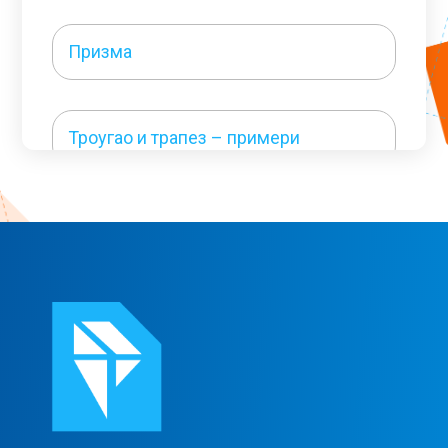
Призма
Троугао и трапез – примери
Четвороуглови – примери 1
Четвороуглови – примери 2
Круг – примери