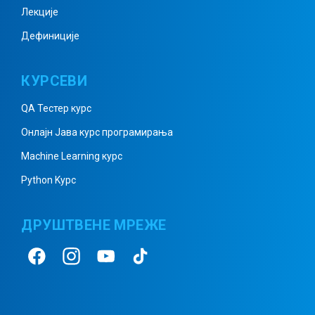
Призма примери 5
Лекције
Дефиниције
Пирамида 1
КУРСЕВИ
QA Тестер курс
Пирамида 2
Онлајн Јава курс програмирања
Machine Learning курс
Python Kурс
Пирамида – примери 1
ДРУШТВЕНЕ МРЕЖЕ
Пирамида – примери 2
Пирамида – примери 3