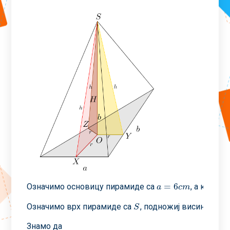
=
6
Означимо основицу пирамиде са
, а крак с
a
=
6
c
m
a
c
m
Означимо врх пирамиде са
, подножиj висине пир
S
S
Знамо да