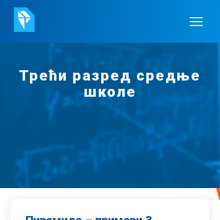
Трећи разред средње
школе