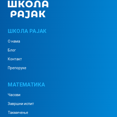
Призма 1
ШКОЛА РАЈАК
Призма примери 1
О нама
Блог
Призма примери 2
Контакт
Препоруке
Призма примери 3
МАТЕМАТИКА
Часови
Призма примери 4
Завршни испит
Такмичење