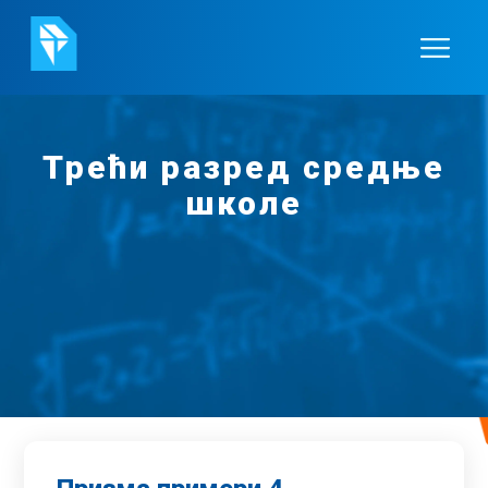
Трећи разред средње
школе