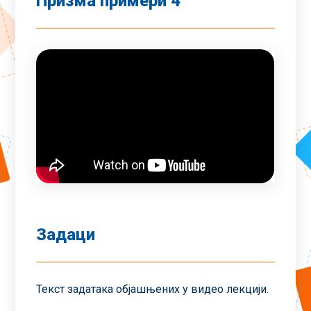
Призма примери 4
Задаци
Текст задатака објашњених у видео лекцији.