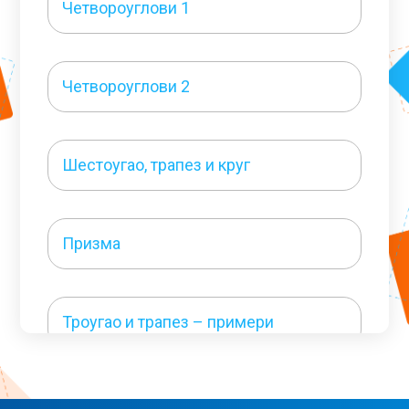
Четвороуглови 1
Четвороуглови 2
Шестоугао, трапез и круг
Призма
Троугао и трапез – примери
Четвороуглови – примери 1