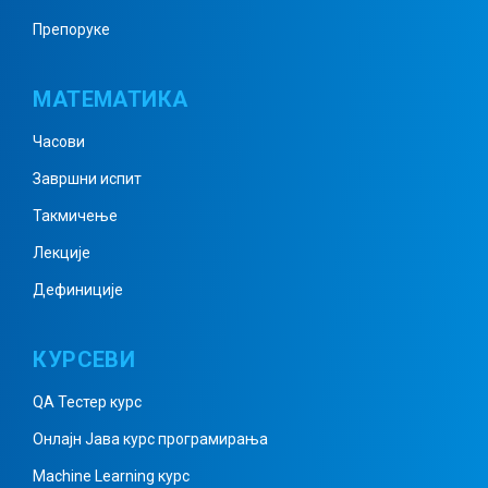
Препоруке
Призма примери 3
МАТЕМАТИКА
Часови
Призма примери 4
Завршни испит
Такмичење
Призма примери 5
Лекције
Дефиниције
Пирамида 1
КУРСЕВИ
QA Тестер курс
Пирамида 2
Онлајн Јава курс програмирања
Machine Learning курс