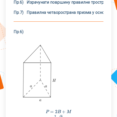
Пр.6) Израчунати површину правилне тростране при
Пр.7) Правилна четворострана призма у основи им
Пр.6)
=
2
+
P
B
M
2